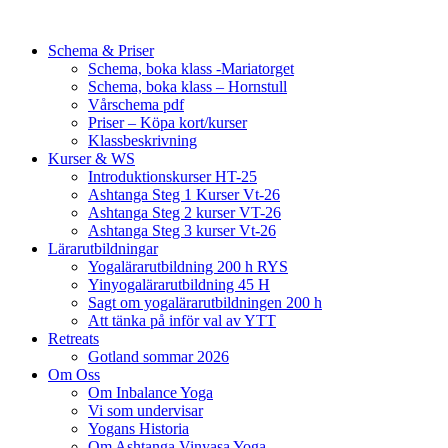
Schema & Priser
Schema, boka klass -Mariatorget
Schema, boka klass – Hornstull
Vårschema pdf
Priser – Köpa kort/kurser
Klassbeskrivning
Kurser & WS
Introduktionskurser HT-25
Ashtanga Steg 1 Kurser Vt-26
Ashtanga Steg 2 kurser VT-26
Ashtanga Steg 3 kurser Vt-26
Lärarutbildningar
Yogalärarutbildning 200 h RYS
Yinyogalärarutbildning 45 H
Sagt om yogalärarutbildningen 200 h
Att tänka på inför val av YTT
Retreats
Gotland sommar 2026
Om Oss
Om Inbalance Yoga
Vi som undervisar
Yogans Historia
Om Ashtanga Vinyasa Yoga