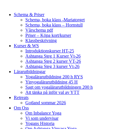
Schema & Priser
Schema, boka klass -Mariatorget
Schema, boka klass – Hornstull
Vårschema pdf
Priser – Köpa kort/kurser
Klassbeskrivning
Kurser & WS
Introduktionskurser HT-25
Ashtanga Steg 1 Kurser Vt-26
Ashtanga Steg 2 kurser VT-26
Ashtanga Steg 3 kurser Vt-26
Lärarutbildningar
Yogalärarutbildning 200 h RYS
Yinyogalärarutbildning 45 H
Sagt om yogalärarutbildningen 200 h
Att tänka på inför val av YTT
Retreats
Gotland sommar 2026
Om Oss
Om Inbalance Yoga
Vi som undervisar
Yogans Historia
Om Ashtanga Vinyasa Yoga